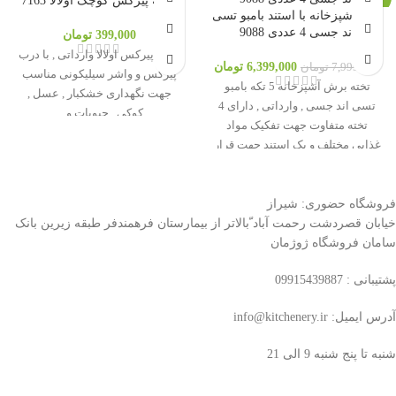
بانکه پیرکس کوچک اولالا 7163
تخته آشپزخانه با استند بامبو تسی
اند جسی 4 عددی 9088
TESSIE & JESSIE
399,000
تومان
بانکه پیرکس اولالا وارداتی , با درب
6,399,000
تومان
7,999,000
تومان
پیرکس و واشر سیلیکونی مناسب
تخته برش آشپزخانه 5 تکه بامبو
جهت نگهداری خشکبار , عسل ,
تسی اند جسی , وارداتی , دارای 4
کوکی , حبوبات و ...
تخته متفاوت جهت تفکیک مواد
غذایی مختلف و یک استند جهت قرار
گرفتن تخته ها در آن , بسیار سبک , با
طراحی منحصر به فرد
فروشگاه حضوری: شیراز
خیابان قصردشت رحمت آباد ّبالاتر از بیمارستان فرهمندفر طبقه زیرین بانک
سامان فروشگاه ژوژمان
پشتیبانی : 09915439887
آدرس ایمیل: info@kitchenery.ir
شنبه تا پنج شنبه 9 الی 21