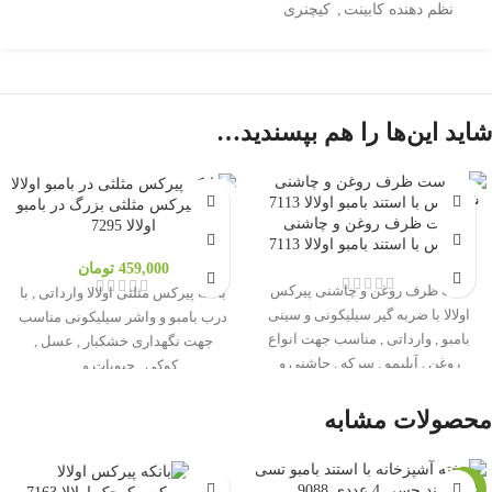
نظم دهنده کابینت
,
کیچنری
شاید این‌ها را هم بپسندید…
ناموجود
O'LALA
بانکه پیرکس مثلثی بزرگ در بامبو
ست ظرف روغن و چاشنی
اولالا 7295
پیرکس با استند بامبو اولالا 7113
O'LALA
459,000
تومان
ست ظرف روغن و چاشنی پیرکس
بانکه پیرکس مثلثی اولالا وارداتی , با
اولالا با ضربه گیر سیلیکونی و سینی
درب بامبو و واشر سیلیکونی مناسب
بامبو , وارداتی , مناسب جهت انواع
جهت نگهداری خشکبار , عسل ,
روغن , آبلیمو , سرکه , چاشنی و
کوکی , حبوبات و ...
ادویه جات
محصولات مشابه
O'LALA
-20%