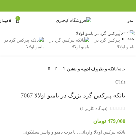
0
منو
0
تومان
بزرگنمایی تصویر
O'LALA
خانه
بانکه و ظروف ادویه و بنشن
O'lala
بانکه پیرکس گرد بزرگ در بامبو اولالا 7067
(دیدگاه کاربر
1
)
479,000
تومان
بانکه پیرکس اولالا وارداتی , با درب بامبو و واشر سیلیکونی